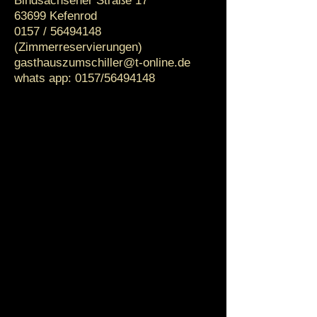
Bindsachsener Straße 17
63699 Kefenrod​
0157 /
56494148
(Zimmerreservierungen)
gasthauszumschiller@t-online.de
whats app: 0157/56494148
G
M
T
Y
Sprache
erkennenAfrikaansAlbanischAmharis
chArabischArmenischAserbaidschani
schBaskischBengalischBirmanischB
osnischBulgarischCebuanoChichewa
Chinesisch tradChinesisch